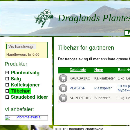
Draglands Plante
F
Tilbehør for gartneren
Handlevogn: kr 0,00
Det trenges av og til mer enn bare grønne fi
Produkter
Datakode
Navn
Beskri
Planteutvalg
Salg
KALKSA1KG
Kalksaltpeter
1 kg. L
Kolleksjoner
10 stk p
PLASTSP
Plastspiker
Tilbehør
Mypex-du
Staudebed ideer
SUPERE1KG
Superex 5
1 kg. L
Vi anbefaler:
© 2016 Draglands Planteskole.