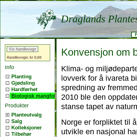
Draglands Plante
F
Konvensjon om b
Handlevogn: kr 0,00
Info
Klima- og miljødepart
Planting
lovverk for å ivareta 
Gjødsling
spredning av fremmede 
Hardførhet
Biologisk mangfold
2010 ble den oppdater
Produkter
stanse tapet av natur
Planteutvalg
Norge er forpliktet ti
Salg
Kolleksjoner
utvikle en nasjonal ha
Tilbehør