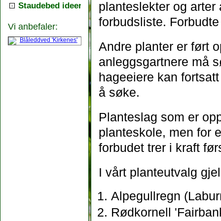
planteslekter og arter
Staudebed ideer
forbudsliste. Forbudte
Vi anbefaler:
Andre planter er ført 
anleggsgartnere må sø
hageeiere kan fortsatt
å søke.
Planteslag som er oppfø
planteskole, men for en
forbudet trer i kraft fø
I vårt planteutvalg gje
Alpegullregn (Labu
Rødkornell 'Fairban