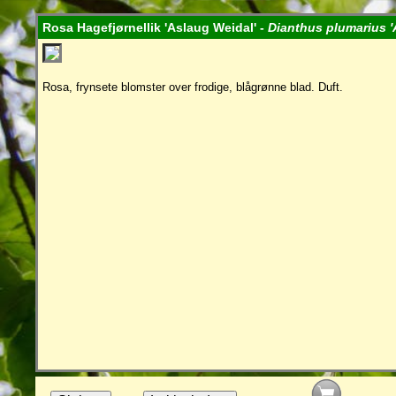
Rosa Hagefjørnellik 'Aslaug Weidal' -
Dianthus plumarius '
Rosa, frynsete blomster over frodige, blågrønne blad. Duft.