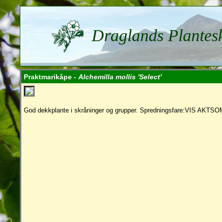
Draglands Plantes
Praktmarikåpe -
Alchemilla mollis 'Select'
God dekkplante i skråninger og grupper. Spredningsfare:VIS AKTS